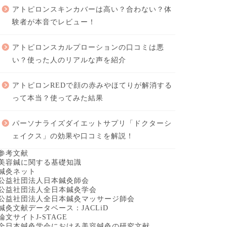
アトピロンスキンカバーは高い？合わない？体
験者が本音でレビュー！
アトピロンスカルプローションの口コミは悪
い？使った人のリアルな声を紹介
アトピロンREDで顔の赤みやほてりが解消する
って本当？使ってみた結果
パーソナライズダイエットサプリ「ドクターシ
ェイクス」の効果や口コミを解説！
参考文献
美容鍼に関する基礎知識
鍼灸ネット
公益社団法人日本鍼灸師会
公益社団法人全日本鍼灸学会
公益社団法人全日本鍼灸マッサージ師会
鍼灸文献データベース：JACLiD
論文サイトJ-STAGE
全日本鍼灸学会における美容鍼灸の研究文献