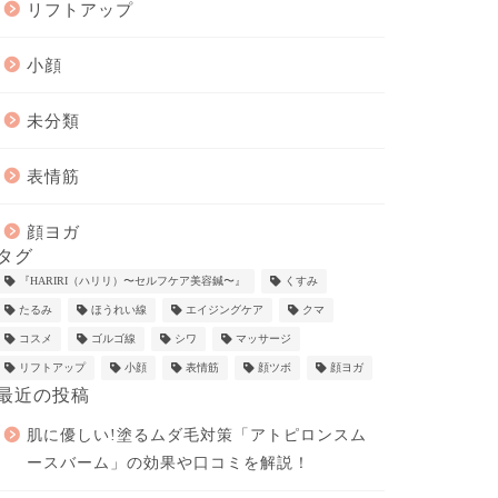
リフトアップ
小顔
未分類
表情筋
顔ヨガ
タグ
『HARIRI（ハリリ）〜セルフケア美容鍼〜』
くすみ
たるみ
ほうれい線
エイジングケア
クマ
コスメ
ゴルゴ線
シワ
マッサージ
リフトアップ
小顔
表情筋
顔ツボ
顔ヨガ
最近の投稿
肌に優しい!塗るムダ毛対策「アトピロンスム
ースバーム」の効果や口コミを解説！