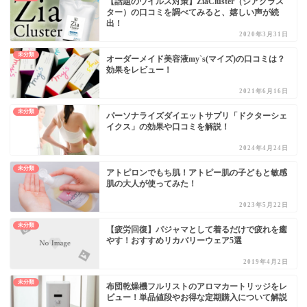
【話題のウイルス対策】ZiaCluster（ジアクラス
ター）の口コミを調べてみると、嬉しい声が続
出！
2020年3月31日
未分類
オーダーメイド美容液my`s(マイズ)の口コミは？
効果をレビュー！
2021年6月16日
未分類
パーソナライズダイエットサプリ「ドクターシェ
イクス」の効果や口コミを解説！
2024年4月24日
未分類
アトピロンでもち肌！アトピー肌の子どもと敏感
肌の大人が使ってみた！
2023年5月22日
未分類
【疲労回復】パジャマとして着るだけで疲れを癒
やす！おすすめリカバリーウェア5選
2019年4月2日
未分類
布団乾燥機フルリストのアロマカートリッジをレ
ビュー！単品値段やお得な定期購入について解説